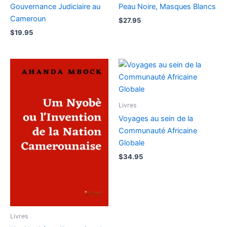
Gouvernance Judiciaire au
Peau Noire, Masques Blancs
Cameroun
$
27.95
$
19.95
Livres
Voyages au sein de la
Communauté Africaine
Globale
$
34.95
Livres