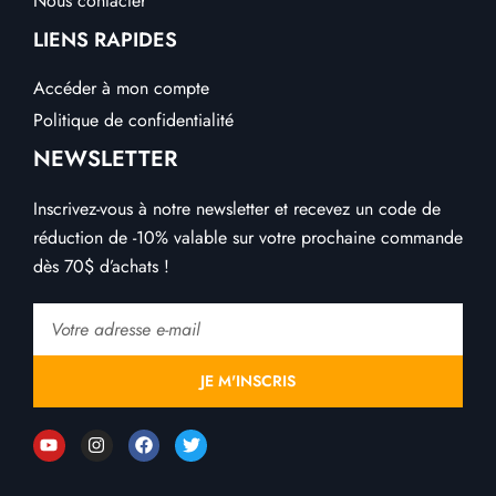
Nous contacter
LIENS RAPIDES
Accéder à mon compte
Politique de confidentialité
NEWSLETTER
Inscrivez-vous à notre newsletter et recevez un code de
réduction de -10% valable sur votre prochaine commande
dès 70$ d’achats !
Email
JE M'INSCRIS
Y
I
F
T
o
n
a
w
u
s
c
i
t
t
e
t