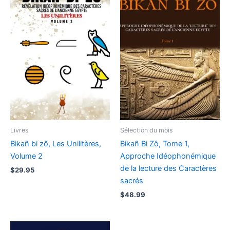
Livres
Sélection du mois
Bikañ bi zô, Les Unilitères,
Bikañ Bi Zô, Tome 1,
Volume 2
Approche Idéophonémique
de la lecture des Caractères
$
29.95
sacrés
$
48.99